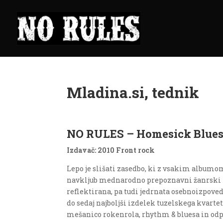
Mladina.si, tednik
NO RULES –
Homesick Blue
Izdavač: 2010 Front rock
Lepo je slišati zasedbo, ki z vsakim albumom 
navkljub mednarodno prepoznavni žanrski p
reflektirana, pa tudi jedrnata osebnoizpoved
do sedaj najboljši izdelek tuzelskega kvarte
mešanico rokenrola, rhythm & bluesa in odpa