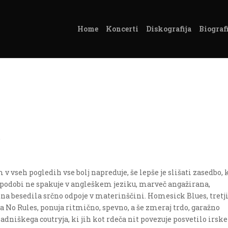
Home
Koncerti
Diskografija
Biografi
s
v vseh pogledih vse bolj napreduje, še lepše je slišati zasedbo, k
odobi ne spakuje v angleškem jeziku, marveč angažirana,
na besedila srčno odpoje v materinščini. Homesick Blues, tretji
ta No Rules, ponuja ritmično, spevno, a še zmeraj trdo, garažno
dniškega coutryja, ki jih kot rdeča nit povezuje posvetilo irs