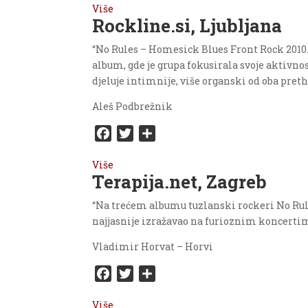
Više
c
i
a
Rockline.si, Ljubljana
e
t
r
b
t
e
“No Rules – Homesick Blues Front Rock 2010. 
o
e
album, gde je grupa fokusirala svoje aktivno
o
r
djeluje intimnije, više organski od oba pret
k
Aleš Podbrežnik
F
T
S
a
w
h
Više
c
i
a
Terapija.net, Zagreb
e
t
r
b
t
e
“Na trećem albumu tuzlanski rockeri No Rules
o
e
najjasnije izražavao na furioznim koncertim
o
r
Vladimir Horvat – Horvi
k
F
T
S
a
w
h
Više
c
i
a