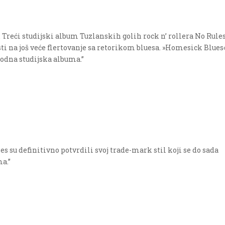
Treći studijski album Tuzlanskih golih rock n’ rollera No Rules
sti na još veće flertovanje sa retorikom bluesa. »Homesick Blues
hodna studijska albuma.”
 su definitivno potvrdili svoj trade-mark stil koji se do sada
a.”