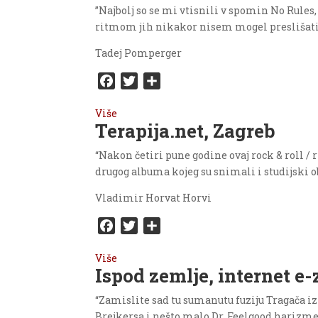
b
t
e
”Najbolj so se mi vtisnili v spomin No Rules
o
e
ritmom jih nikakor nisem mogel preslišati
o
r
Tadej Pomperger
k
F
T
S
a
w
h
Više
c
i
a
Terapija.net, Zagreb
e
t
r
b
t
e
“Nakon četiri pune godine ovaj rock & roll / 
o
e
drugog albuma kojeg su snimali i studijski ob
o
r
Vladimir Horvat Horvi
k
F
T
S
a
w
h
Više
c
i
a
Ispod zemlje, internet e
e
t
r
b
t
e
“Zamislite sad tu sumanutu fuziju Tragača iz
o
e
Brejkersa i nešto malo Dr. Feelgood harizme