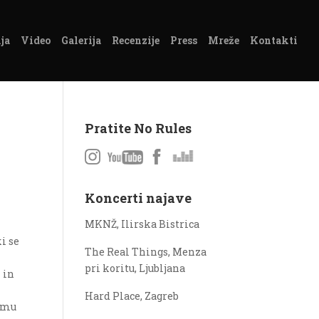
ja
Video
Galerija
Recenzije
Press
Mreže
Kontakti
Pratite No Rules
Koncerti najave
MKNŽ, Ilirska Bistrica
i se
The Real Things, Menza
pri koritu, Ljubljana
 in
Hard Place, Zagreb
kemu