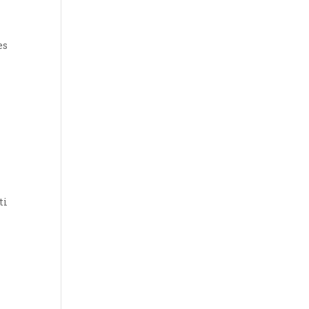
es
ti