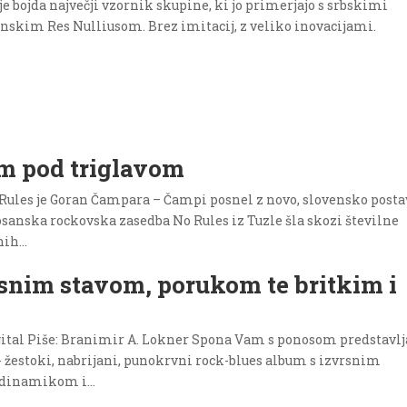
je bojda največji vzornik skupine, ki jo primerjajo s srbskimi
nskim Res Nulliusom. Brez imitacij, z veliko inovacijami.
om pod triglavom
 Rules je Goran Čampara – Čampi posnel z novo, slovensko posta
o bosanska rockovska zasedba No Rules iz Tuzle šla skozi številne
ih...
asnim stavom, porukom te britkim i
Digital Piše: Branimir A. Lokner Spona Vam s ponosom predstavlj
" - žestoki, nabrijani, punokrvni rock-blues album s izvrsnim
 dinamikom i...