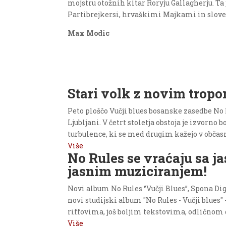
mojstru otožnih kitar Roryju Gallagherju. Ta 
Partibrejkersi, hrvaškimi Majkami in slove
Max Modic
Stari volk z novim trop
Peto ploščo Vučji blues bosanske zasedbe No
Ljubljani. V četrt stoletja obstoja je izvorn
turbulence, ki se med drugim kažejo v občasn
Više
No Rules se vraćaju sa j
jasnim muziciranjem!
Novi album No Rules ‘’Vučji Blues’’, Spona 
novi studijski album "No Rules - Vučji blues
riffovima, još boljim tekstovima, odličnom
Više