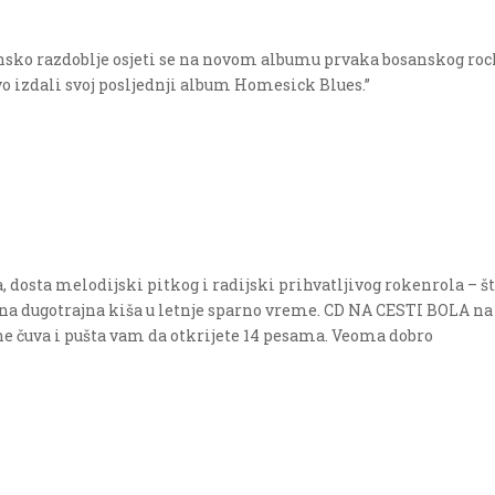
ensko razdoblje osjeti se na novom albumu prvaka bosanskog ro
avo izdali svoj posljednji album Homesick Blues.”
 dosta melodijski pitkog i radijski prihvatljivog rokenrola – št
na dugotrajna kiša u letnje sparno vreme. CD NA CESTI BOLA na
čuva i pušta vam da otkrijete 14 pesama. Veoma dobro