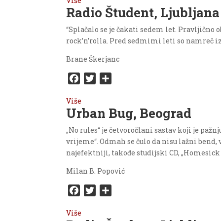
Više
c
i
a
Radio Študent, Ljubljana
e
t
r
b
t
e
“Splačalo se je čakati sedem let. Pravljičn
o
e
rock’n’rolla. Pred sedmimi leti so namreč i
o
r
Brane Škerjanc
k
F
T
S
a
w
h
Više
c
i
a
Urban Bug, Beograd
e
t
r
b
t
e
„No rules“ je četvoročlani sastav koji je p
o
e
vrijeme“. Odmah se čulo da nisu lažni bend, v
o
r
najefektniji, takođe studijski CD, „Homesick 
k
Milan B. Popović
F
T
S
a
w
h
Više
c
i
a