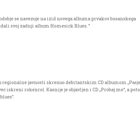
o obdobje se navezuje na izid novega albuma prvakov bosanskega
zdali svoj zadnji album Homesick Blues. ”
ažnju regionalne javnosti skrenuo debitantskim CD albumom „Pasj
eć iskreni rokenrol. Kasnije je objavljen i CD „Probaj me“, a pot
blues“.