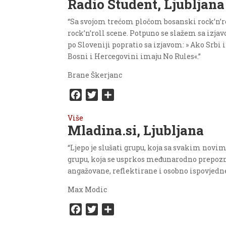
Radio Študent, Ljubljana
e
t
r
b
t
e
“Sa svojom trećom pločom bosanski rock’n’r
o
e
rock’n’roll scene. Potpuno se slažem sa izjav
o
r
po Sloveniji popratio sa izjavom: » Ako Srbi 
k
Bosni i Hercegovini imaju No Rules«.”
Brane Škerjanc
F
T
S
a
w
h
Više
c
i
a
Mladina.si, Ljubljana
e
t
r
b
t
e
“Ljepo je slušati grupu, koja sa svakim novim
o
e
grupu, koja se usprkos međunarodno prepozn
o
r
angažovane, reflektirane i osobno ispovjedn
k
Max Modic
F
T
S
a
w
h