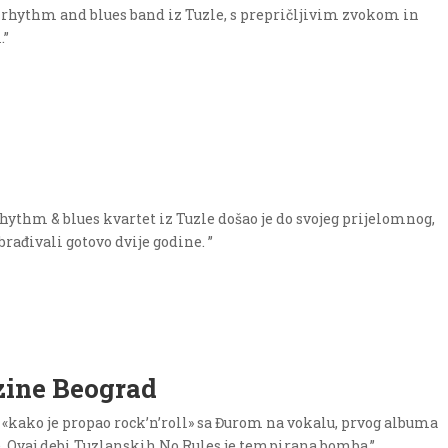
, rhythm and blues band iz Tuzle, s prepričljivim zvokom in
.”
rhythm & blues kvartet iz Tuzle došao je do svojeg prijelomnog,
rađivali gotovo dvije godine. ”
-zine Beograd
 «kako je propao rock’n’roll» sa Đurom na vokalu, prvog albuma
. Ovaj debi Tuzlanskih No Rules je tempirana bomba.”