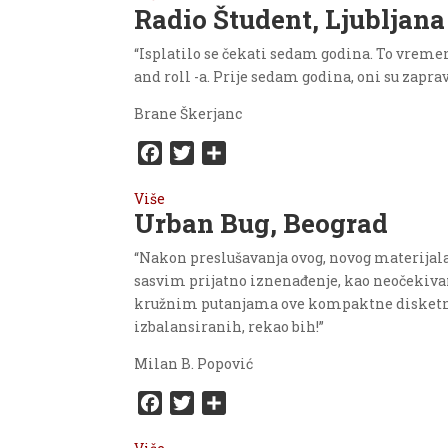
Radio Študent, Ljubljana
“Isplatilo se čekati sedam godina. To vrem
and roll -a. Prije sedam godina, oni su zapr
Brane Škerjanc
F
T
S
a
w
h
Više
c
i
a
Urban Bug, Beograd
e
t
r
b
t
e
“Nakon preslušavanja ovog, novog materijala,
o
e
sasvim prijatno iznenađenje, kao neočekiva
o
r
kružnim putanjama ove kompaktne disketne 
k
izbalansiranih, rekao bih!”
Milan B. Popović
F
T
S
a
w
h