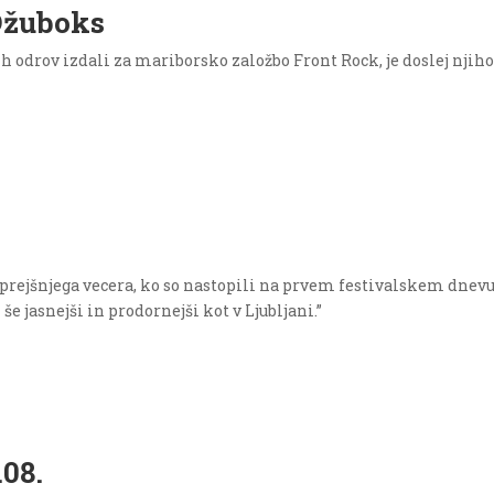
Džuboks
ih odrov izdali za mariborsko založbo Front Rock, je doslej njih
.
 prejšnjega vecera, ko so nastopili na prvem festivalskem dnevu
e jasnejši in prodornejši kot v Ljubljani.”
.08.