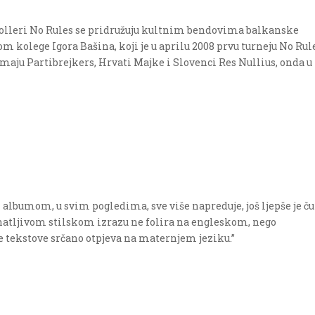
olleri No Rules se pridružuju kultnim bendovima balkanske
om kolege Igora Bašina, koji je u aprilu 2008 prvu turneju No Rul
imaju Partibrejkers, Hrvati Majke i Slovenci Res Nullius, onda u
 albumom, u svim pogledima, sve više napreduje, još ljepše je ču
atljivom stilskom izrazu ne folira na engleskom, nego
e tekstove srčano otpjeva na maternjem jeziku.”