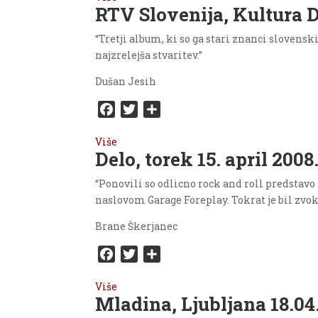
RTV Slovenija, Kultura 
e
t
r
b
t
e
“Tretji album, ki so ga stari znanci slovensk
o
e
najzrelejša stvaritev.”
o
r
Dušan Jesih
k
F
T
S
a
w
h
Više
c
i
a
Delo, torek 15. april 2008
e
t
r
b
t
e
“Ponovili so odlicno rock and roll predstavo
o
e
naslovom Garage Foreplay. Tokrat je bil zvok š
o
r
Brane Škerjanec
k
F
T
S
a
w
h
Više
c
i
a
Mladina, Ljubljana 18.04
e
t
r